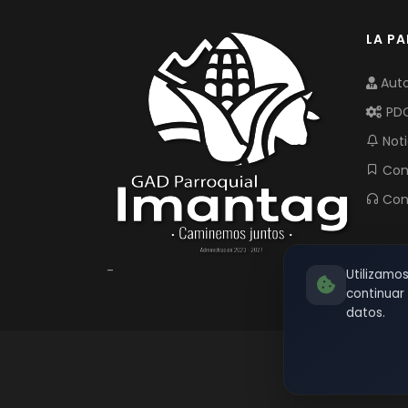
LA P
Auto
PD
Noti
Com
Con
-
Utilizamo
continua
datos.