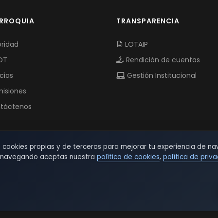
ARROQUIA
TRANSPARENCIA
ridad
LOTAIP
OT
Rendición de cuentas
cias
Gestión Institucional
isiones
táctenos
s cookies propias y de terceros para mejorar tu experiencia de na
r navegando aceptas nuestra
política de cookies
,
política de priv
© 2026 TSW - TecnoServiWeb. All Rights Reserved.