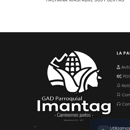
LA P
Auto
PD
Noti
Com
Con
-
Utilizamo