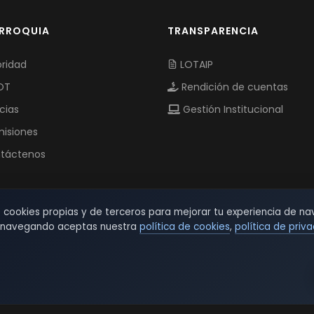
ARROQUIA
TRANSPARENCIA
ridad
LOTAIP
OT
Rendición de cuentas
cias
Gestión Institucional
isiones
táctenos
s cookies propias y de terceros para mejorar tu experiencia de na
r navegando aceptas nuestra
política de cookies
,
política de priv
© 2026 TSW - TecnoServiWeb. All Rights Reserved.