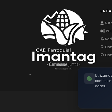
LA P
Auto
PD
Noti
Com
Con
-
Utilizamo
continua
datos.